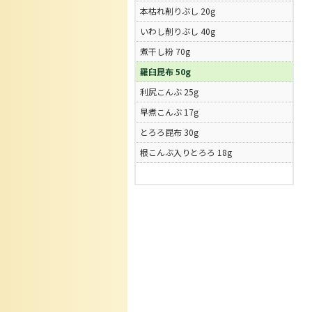
本枯れ削りぶし 20g
いわし削りぶし 40g
煮干し粉 70g
羅臼昆布 50g
利尻こんぶ 25g
早煮こんぶ 17g
とろろ昆布 30g
根こんぶ入りとろろ 18g