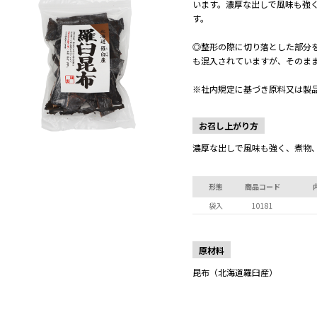
います。濃厚な出しで風味も強
す。
◎整形の際に切り落とした部分
も混入されていますが、そのま
※社内規定に基づき原料又は製
お召し上がり方
濃厚な出しで風味も強く、煮物
形態
商品コード
袋入
10181
原材料
昆布（北海道羅臼産）