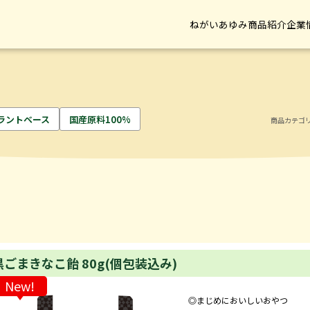
ねがい
あゆみ
商品紹介
企業
個包装込み)
ラントベース
国産原料100%
商品カテゴ
黒ごまきなこ飴 80g(個包装込み)
New!
◎まじめにおいしいおやつ