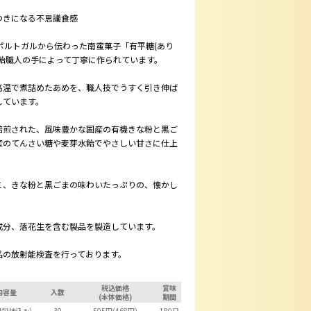
つきになる不思議食感
ポルトガルから伝わった南蛮菓子「有平糖(あり
飴職人の手によって丁寧に作られています。
高温で煮詰めたあめを、職人技でうすく引き伸ば
しています。
焙煎された、風味豊かな国産の有機きな粉と黒ご
産のてんさい糖や麦芽水飴でやさしい甘さに仕上
と、きな粉と黒ごまの味わいたっぷりの、懐かし
成分、落花生を含む製品を製造しています。
品の放射能検査を行っております。
税込価格
賞味
内容量
入数
(本体価格)
期間
(個包装込み)
30
505円(468円)
180日