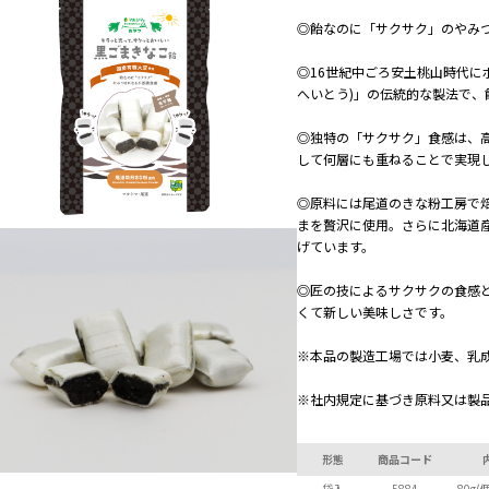
◎飴なのに「サクサク」のやみ
◎16世紀中ごろ安土桃山時代に
へいとう)」の伝統的な製法で、
◎独特の「サクサク」食感は、
して何層にも重ねることで実現
◎原料には尾道のきな粉工房で
まを贅沢に使用。さらに北海道
げています。
◎匠の技によるサクサクの食感
くて新しい美味しさです。
※本品の製造工場では小麦、乳
※社内規定に基づき原料又は製
形態
商品コード
袋入
5884
80g